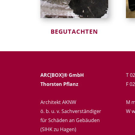
BEGUTACHTEN
ARC[BOX]® GmbH
T 0
Thorsten Pflanz
F 0
Architekt AKNW
M
m
ö. b. u. v. Sachverständiger
W w
für Schäden an Gebäuden
(SIHK zu Hagen)